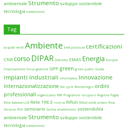
Strumento
ambientale
sviluppo sostenibile
tecnologia
trattamento
Tag
Ambiente
certificazioni
acquisti verdi
best practices
DIPAR
corso
Energia
CNR
EMAS
Distretto
Europei
green
GPP
Finanziamenti
focus
gestione
green public
Guida
impianti industriali
Innovazione
informativo
Internazionalizzazione
ordini
life cycle
Montenegro
professionali
organizzano
PMI
Programmi
recupero
Regione Puglia
Rete TRE.E
Rifiuti
Rete Italiana LCA
ricerca
Rifiuti solidi urbani
Rina
seminario
sostenibilità
Services
RSU
Serbia
smaltimento
Strumento
ambientale
sviluppo sostenibile
tecnologia
trattamento