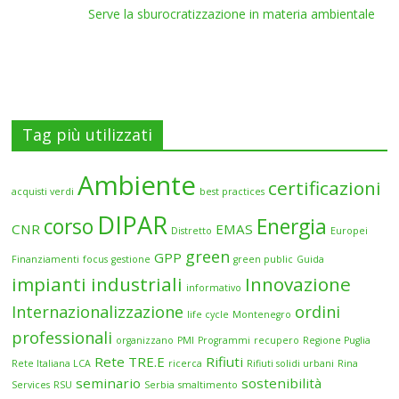
Serve la sburocratizzazione in materia ambientale
Tag più utilizzati
Ambiente
certificazioni
acquisti verdi
best practices
DIPAR
corso
Energia
CNR
EMAS
Distretto
Europei
green
GPP
Finanziamenti
focus
gestione
green public
Guida
impianti industriali
Innovazione
informativo
Internazionalizzazione
ordini
life cycle
Montenegro
professionali
organizzano
PMI
Programmi
recupero
Regione Puglia
Rete TRE.E
Rifiuti
Rete Italiana LCA
ricerca
Rifiuti solidi urbani
Rina
seminario
sostenibilità
Services
RSU
Serbia
smaltimento